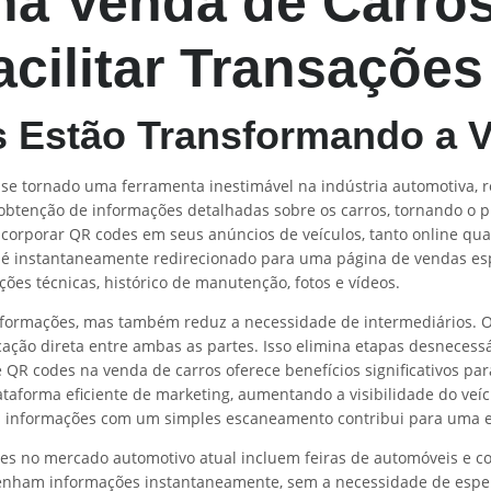
na Venda de Carro
cilitar Transações
Estão Transformando a V
 se tornado uma ferramenta inestimável na indústria automotiva, 
a obtenção de informações detalhadas sobre os carros, tornando o 
corporar QR codes em seus anúncios de veículos, tanto online qu
e é instantaneamente redirecionado para uma página de vendas esp
ções técnicas, histórico de manutenção, fotos e vídeos.
 informações, mas também reduz a necessidade de intermediários.
cação direta entre ambas as partes. Isso elimina etapas desnecess
e QR codes na venda de carros oferece benefícios significativos pa
taforma eficiente de marketing, aumentando a visibilidade do veíc
s informações com um simples escaneamento contribui para uma ex
s no mercado automotivo atual incluem feiras de automóveis e c
btenham informações instantaneamente, sem a necessidade de esper