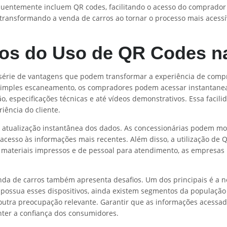
equentemente incluem QR codes, facilitando o acesso do comprado
ransformando a venda de carros ao tornar o processo mais acessíve
ios do Uso de QR Codes n
 série de vantagens que podem transformar a experiência de com
 simples escaneamento, os compradores podem acessar instanta
o, especificações técnicas e até vídeos demonstrativos. Essa facil
ência do cliente.
de atualização instantânea dos dados. As concessionárias podem mo
esso às informações mais recentes. Além disso, a utilização de Q
materiais impressos e de pessoal para atendimento, as empresas 
nda de carros também apresenta desafios. Um dos principais é a
 possua esses dispositivos, ainda existem segmentos da população
outra preocupação relevante. Garantir que as informações acessa
nter a confiança dos consumidores.